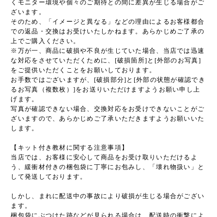
くモニター環境や個々のご期待との間に差異が生じる場合がご
ざいます。
そのため、「イメージと異なる」などの理由によるお客様都合
での返品・交換はお受けいたしかねます。あらかじめご了承の
上でご購入ください。
※万が一、商品に破損や不良が生じていた場合、当店では迅速
な対応をさせていただくために、[破損箇所]と[外部のお写真]
をご提供いただくことをお願いしております。
お手数ではございますが、[破損部分]と[外部の状態が確認でき
るお写真（複数枚）]をお送りいただけますようお願い申し上
げます。
写真が確認できない場合、交換対応をお受けできないことがご
ざいますので、あらかじめご了承いただきますようお願いいた
します。
【キット付き教材に関する注意事項】
当店では、お客様に安心して商品をお受け取りいただけるよ
う、緩衝材付きの梱包袋に丁寧にお包みし、「壊れ物扱い」と
して発送しております。
しかし、まれに配送中の事故により破損が生じる場合がござい
ます。
梱包袋にぶつけた跡などが見られる場合は、配送時の衝撃によ