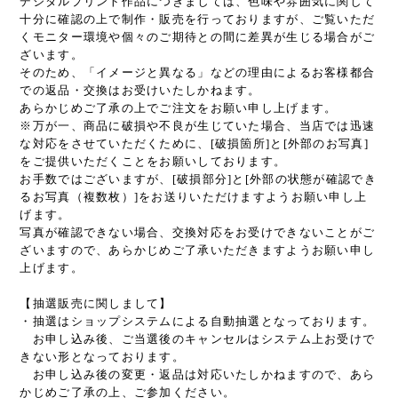
デジタルプリント作品につきましては、色味や雰囲気に関して
十分に確認の上で制作・販売を行っておりますが、ご覧いただ
くモニター環境や個々のご期待との間に差異が生じる場合がご
ざいます。
そのため、「イメージと異なる」などの理由によるお客様都合
での返品・交換はお受けいたしかねます。
あらかじめご了承の上でご注文をお願い申し上げます。
※万が一、商品に破損や不良が生じていた場合、当店では迅速
な対応をさせていただくために、[破損箇所]と[外部のお写真]
をご提供いただくことをお願いしております。
お手数ではございますが、[破損部分]と[外部の状態が確認でき
るお写真（複数枚）]をお送りいただけますようお願い申し上
げます。
写真が確認できない場合、交換対応をお受けできないことがご
ざいますので、あらかじめご了承いただきますようお願い申し
上げます。
【抽選販売に関しまして】
・抽選はショップシステムによる自動抽選となっております。
お申し込み後、ご当選後のキャンセルはシステム上お受けで
きない形となっております。
お申し込み後の変更・返品は対応いたしかねますので、あら
かじめご了承の上、ご参加ください。