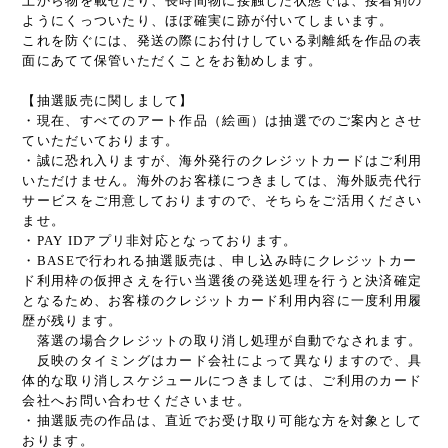
上から物を載せたり、長時間物に接触した状態では、接着剤の
ようにくっついたり、ほぼ確実に跡が付いてしまいます。
これを防ぐには、発送の際にお付けしている剥離紙を作品の表
面にあてて保管いただくことをお勧めします。
【抽選販売に関しまして】
・現在、すべてのアート作品（絵画）は抽選でのご案内とさせ
ていただいております。
・誠に恐れ入りますが、海外発行のクレジットカードはご利用
いただけません。海外のお客様につきましては、海外販売代行
サービスをご用意しておりますので、そちらをご活用ください
ませ。
・PAY IDアプリ非対応となっております。
・BASEで行われる抽選販売は、申し込み時にクレジットカー
ド利用枠の仮押さえを行い当選後の発送処理を行うと決済確定
となるため、お客様のクレジットカード利用内容に一度利用履
歴が残ります。
落選の場合クレジットの取り消し処理が自動でなされます。
反映のタイミングはカード会社によって異なりますので、具
体的な取り消しスケジュールにつきましては、ご利用のカード
会社へお問い合わせくださいませ。
・抽選販売の作品は、直近でお受け取り可能な方を対象として
おります。