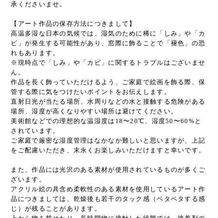
承くださいませ。
【アート作品の保存方法につきまして】
高温多湿な日本の気候では、湿気のために稀に「しみ」や「カ
ビ」が発生する可能性があり、窓際に飾ることで「褪色」の恐
れもあります。
※現時点で「しみ」や「カビ」に関するトラブルはございませ
ん。
作品を長く飾っていただけるよう、ご家庭で絵画を飾る際、保
管する際に気をつけたいポイントをお伝えします。
直射日光が当たる場所、水周りなどの水と接触する危険がある
場所、湿度が高くなりやすい場所は避けてください。
美術館などでの理想的な温湿度は18〜20℃、湿度50〜60%と
されています。
ご家庭で厳密な湿度管理はなかなか難しいと思いますが、上記
をご配慮いただき、末永くお楽しみいただけますと幸いです。
また、作品には光沢のある素材が使用されているものが多くご
ざいます。
アクリル絵の具含め柔軟性のある素材を使用しているアート作
品につきましては、乾燥後も若干のタック感（ベタベタする感
じ）が残ることがあります。