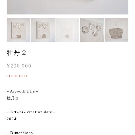
牡丹２
¥230,000
SOLD OUT
– Artwork title –
牡丹２
– Artwork creation date –
2024
– Dimensions –