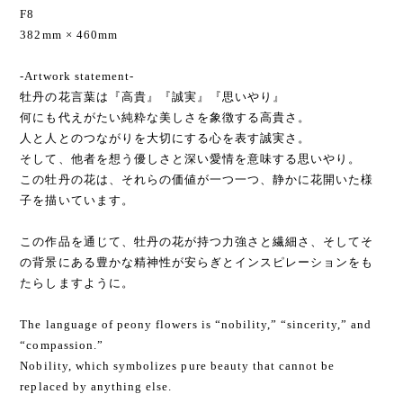
F8
382mm × 460mm
-Artwork statement-
牡丹の花言葉は『高貴』『誠実』『思いやり』
何にも代えがたい純粋な美しさを象徴する高貴さ。
人と人とのつながりを大切にする心を表す誠実さ。
そして、他者を想う優しさと深い愛情を意味する思いやり。
この牡丹の花は、それらの価値が一つ一つ、静かに花開いた様
子を描いています。
この作品を通じて、牡丹の花が持つ力強さと繊細さ、そしてそ
の背景にある豊かな精神性が安らぎとインスピレーションをも
たらしますように。
The language of peony flowers is “nobility,” “sincerity,” and
“compassion.”
Nobility, which symbolizes pure beauty that cannot be
replaced by anything else.