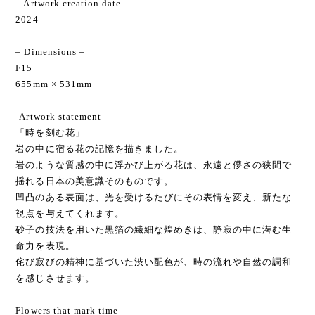
– Artwork creation date –
2024
– Dimensions –
F15
655mm × 531mm
-Artwork statement-
「時を刻む花」
岩の中に宿る花の記憶を描きました。
岩のような質感の中に浮かび上がる花は、永遠と儚さの狭間で
揺れる日本の美意識そのものです。
凹凸のある表面は、光を受けるたびにその表情を変え、新たな
視点を与えてくれます。
砂子の技法を用いた黒箔の繊細な煌めきは、静寂の中に潜む生
命力を表現。
侘び寂びの精神に基づいた渋い配色が、時の流れや自然の調和
を感じさせます。
Flowers that mark time