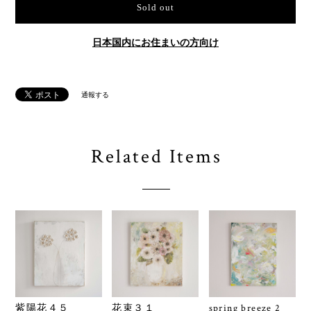
Sold out
日本国内にお住まいの方向け
通報する
Related Items
紫陽花４５
花束３１
spring breeze 2