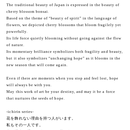
The traditional beauty of Japan is expressed in the beauty of
cherry blossom bonsai.
Based on the theme of “beauty of spirit” in the language of
flowers, we depicted cherry blossoms that bloom fragilely yet
powerfully.
Its life force quietly blooming without going against the flow
of nature.
Its momentary brilliance symbolizes both fragility and beauty,
but it also symbolizes “unchanging hope” as it blooms in the
new season that will come again.
Even if there are moments when you stop and feel lost, hope
will always be with you.
May this work of art be your destiny, and may it be a force
that nurtures the seeds of hope.
-ichirin series-
花を飾れない理由を持つ人がいます。
私もその一人です。