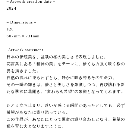
– Artwork creation date –
2024
– Dimensions –
F20
607mm × 731mm
-Artwork statement-
日本の伝統美を、盆栽の桜の美しさで表現しました。
花言葉にある「精神の美」をテーマに、儚くも力強く咲く桜の
姿を描きました。
自然の流れに逆らわずとも、静かに咲き誇るその生命力。
その一瞬の輝きは、儚さと美しさを象徴しつつ、再び訪れる新
たな季節に花開き、“変わらぬ希望”の象徴となってくれます。
たとえ立ち止まり、迷いが感じる瞬間があったとしても、必ず
希望があなたに寄り添っている。
この作品が、あなたにとって運命の巡り合わせとなり、希望の
種を育む力となりますように。