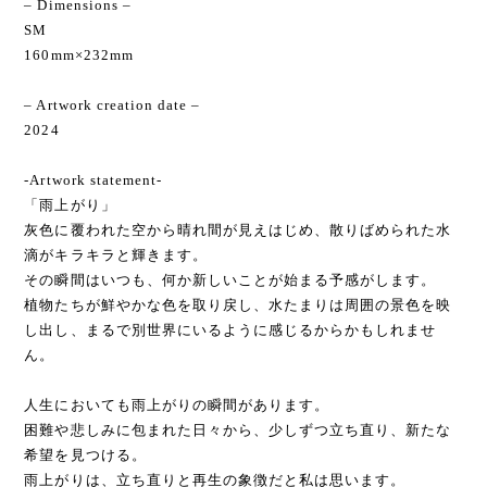
– Dimensions –
SM
160mm×232mm
– Artwork creation date –
2024
-Artwork statement-
「雨上がり」
灰色に覆われた空から晴れ間が見えはじめ、散りばめられた水
滴がキラキラと輝きます。
その瞬間はいつも、何か新しいことが始まる予感がします。
植物たちが鮮やかな色を取り戻し、水たまりは周囲の景色を映
し出し、まるで別世界にいるように感じるからかもしれませ
ん。
人生においても雨上がりの瞬間があります。
困難や悲しみに包まれた日々から、少しずつ立ち直り、新たな
希望を見つける。
雨上がりは、立ち直りと再生の象徴だと私は思います。