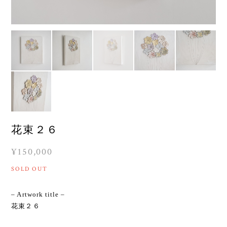
花束２６
¥150,000
SOLD OUT
– Artwork title –
花束２６