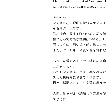
I hope that the spirit of “wa” and 
will reach your hearts through this
-ichirin series-
花を飾れない理由を持つ人がいま
私もその一人です。
私の場合、愛する猫のために花を
猫にとって危険な植物は700種以
同じように、飼い犬・飼い鳥にと
また、アレルギー体質で花を飾れ
ペットを愛する人々は、彼らの健
とがあります。
しかし花を飾ることは、本を読ん
スした気持ちにさせてくれます。
日々の習慣として、心を落ち着か
人間と動物がより調和した環境を
すように。