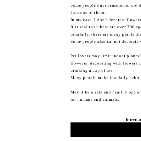
Some people have reasons for not d
I am one of them.
In my case, I don't decorate flower
It is said that there are over 700 s
Similarly, there are many plants th
Some people also cannot decorate w
Pet lovers may limit indoor plants b
However, decorating with flowers c
drinking a cup of tea.
Many people make it a daily habit
May it be a safe and healthy opti
for humans and animals.
Internat