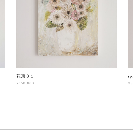
花束３１
sp
¥150,000
¥8