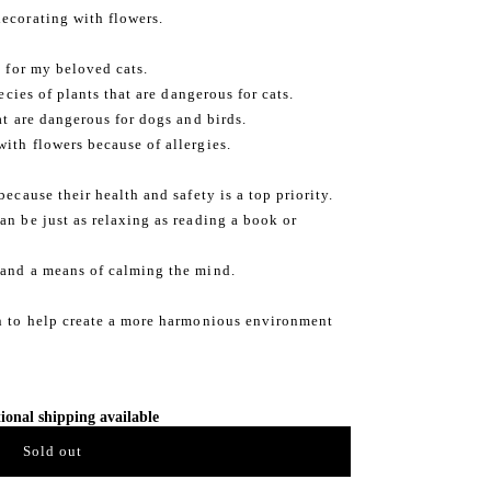
ecorating with flowers.
s for my beloved cats.
pecies of plants that are dangerous for cats.
at are dangerous for dogs and birds.
ith flowers because of allergies.
ecause their health and safety is a top priority.
an be just as relaxing as reading a book or
 and a means of calming the mind.
on to help create a more harmonious environment
ional shipping available
Sold out