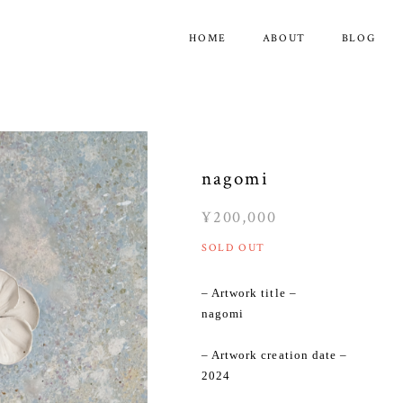
HOME
ABOUT
BLOG
nagomi
¥200,000
SOLD OUT
– Artwork title –
nagomi
– Artwork creation date –
2024