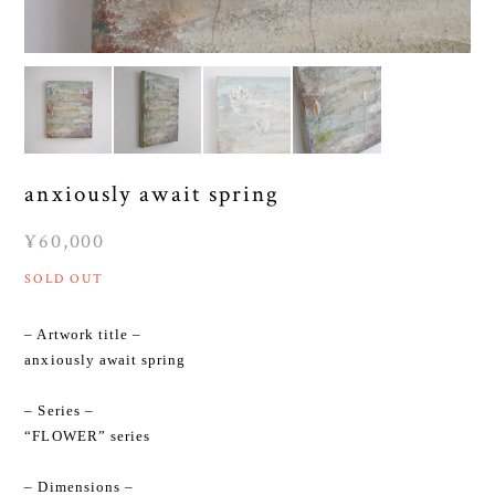
anxiously await spring
¥60,000
SOLD OUT
– Artwork title –
anxiously await spring
– Series –
“FLOWER” series
– Dimensions –