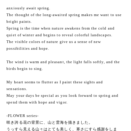
anxiously await spring.
The thought of the long-awaited spring makes me want to use
bright paints.
Spring is the time when nature awakens from the cold and
quiet of winter and begins to reveal colorful landscapes.
The visible colors of nature give us a sense of new
possibilities and hope.
The wind is warm and pleasant, the light falls softly, and the
birds begin to sing.
My heart seems to flutter as I paint these sights and
sensations.
May your days be special as you look forward to spring and
spend them with hope and vigor.
-FLOWER series-
咲き誇る花の背景に、山と雲海を描きました。
うっすら見える山々はとても美しく、寒さにすら感謝をしま