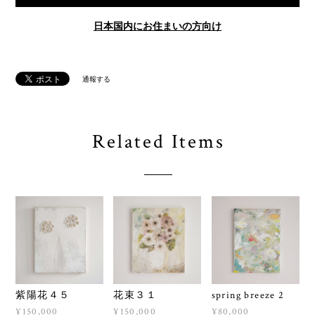
日本国内にお住まいの方向け
通報する
Related Items
紫陽花４５
花束３１
spring breeze 2
¥150,000
¥150,000
¥80,000