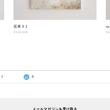
花束３１
sp
¥150,000
¥8
1
0
メールマガジンを受け取る