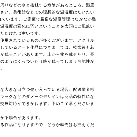
水周りなどの水と接触する危険があるところ、湿度
ださい。美術館などでの理想的な温湿度はだいたい
とされています。ご家庭で厳密な湿度管理はなかなか難
な温湿度の変化に弱いということを念頭にご配慮い
いただければ幸いです。
が使用されているものが多くございます。アクリル
用しているアート作品につきましては、乾燥後も若
）が残ることがあります。上から物を載せたり、長
剤のようにくっついたり跡が残ってしまう可能性が
せ。
うな大きな目立つ傷が入っている場合、配送業者様
クラックなどのダメージデザインは商品の特性にな
・交換対応ができかねます。予めご了承くださいま
かかる場合があります。
いる作品になりますので、どうか転売はお控えくだ