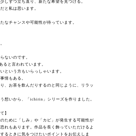
、少しずつ立ち直り、新たな希望を見つける。
徴だと私は思います。
新たなチャンスや可能性が待っています。
す。
飾らないのです。
上あると言われています。
ないという方もいらっしゃいます。
う事情もある。
だり、お茶を飲んだりするのと同じように、リラッ
。
想いから、「ichirin」シリーズを作りました。
して】
気のために「しみ」や「カビ」が発生する可能性が
の恐れもあります。作品を長く飾っていただけるよ
管するときに気をつけたいポイントをお伝えしま