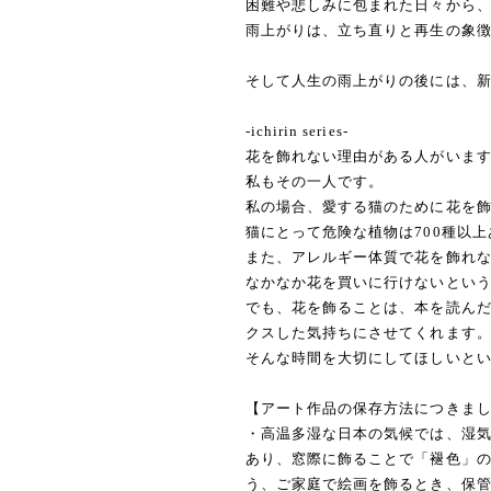
困難や悲しみに包まれた日々から
雨上がりは、立ち直りと再生の象
そして人生の雨上がりの後には、
-ichirin series-
花を飾れない理由がある人がいま
私もその一人です。
私の場合、愛する猫のために花を
猫にとって危険な植物は700種以
また、アレルギー体質で花を飾れ
なかなか花を買いに行けないとい
でも、花を飾ることは、本を読ん
クスした気持ちにさせてくれます
そんな時間を大切にしてほしいという
【アート作品の保存方法につきま
・高温多湿な日本の気候では、湿
あり、窓際に飾ることで「褪色」
う、ご家庭で絵画を飾るとき、保