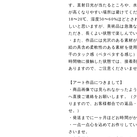
す。直射日光が当たるところや、
が高くなりやすい場所は避けてく
18〜20℃、湿度50〜60%ほど
しいと思いますが、美術品は急激
ただき、長くよい状態で楽しんで
・また、作品には光沢のある素材
絵の具含め柔軟性のある素材を使
干のタック感（ベタベタする感じ
時間物に接触した状態では、接着
ありますので、ご注意くださいま
【アート作品につきまして】
・商品画像では見られなかったよ
へ直接ご連絡をお願いします。（
りますので、お客様都合での返品
せ。）
・発送までに一ヶ月ほどお時間が
・一点一点心を込めてお作りして
さいませ。