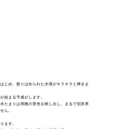
えはじめ、散りばめられた水滴がキラキラと輝きま
とが始まる予感がします。
、水たまりは周囲の景色を映し出し、まるで別世界
ません。
あります。