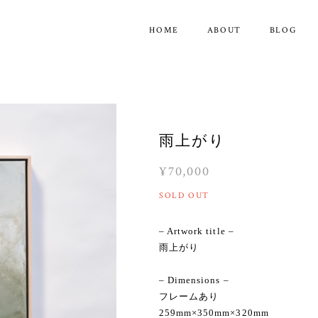
HOME
ABOUT
BLOG
雨上がり
¥70,000
SOLD OUT
– Artwork title –
雨上がり
– Dimensions –
フレームあり
259mm×350mm×320mm