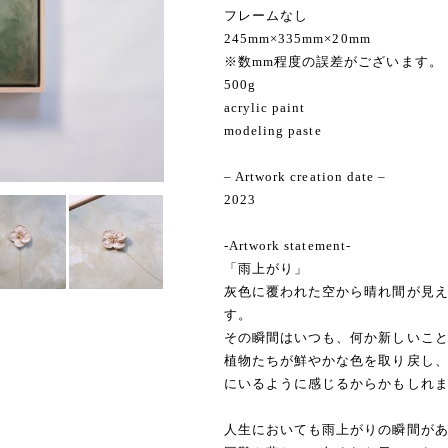
フレームなし
245mm×335mm×20mm
※数mm程度の誤差がございます。
500g
acrylic paint
modeling paste
– Artwork creation date –
2023
-Artwork statement-
「雨上がり」
灰色に覆われた空から晴れ間が見
す。
その瞬間はいつも、何か新しいこ
植物たちが鮮やかな色を取り戻し
にいるように感じるからかもしれ
人生においても雨上がりの瞬間が