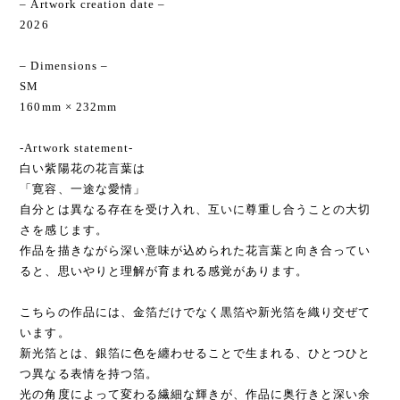
– Artwork creation date –
2026
– Dimensions –
SM
160mm × 232mm
-Artwork statement-
白い紫陽花の花言葉は
「寛容、一途な愛情」
自分とは異なる存在を受け入れ、互いに尊重し合うことの大切
さを感じます。
作品を描きながら深い意味が込められた花言葉と向き合ってい
ると、思いやりと理解が育まれる感覚があります。
こちらの作品には、金箔だけでなく黒箔や新光箔を織り交ぜて
います。
新光箔とは、銀箔に色を纏わせることで生まれる、ひとつひと
つ異なる表情を持つ箔。
光の角度によって変わる繊細な輝きが、作品に奥行きと深い余