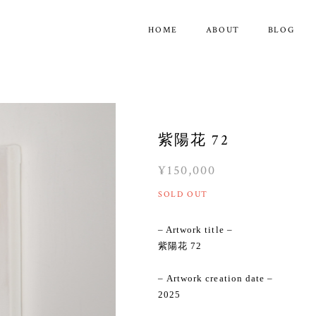
HOME
ABOUT
BLOG
紫陽花 72
¥150,000
SOLD OUT
– Artwork title –
紫陽花 72
– Artwork creation date –
2025