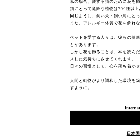
私の場合、愛する猫のために花を
猫にとって危険な植物は700種以
同じように、飼い犬・飼い鳥にと
また、アレルギー体質で花を飾れ
ペットを愛する人々は、彼らの健
とがあります。
しかし花を飾ることは、本を読ん
スした気持ちにさせてくれます。
日々の習慣として、心を落ち着か
人間と動物がより調和した環境を
すように。
Internat
日本国