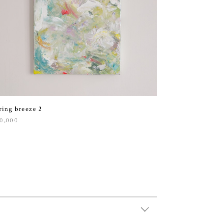
ring breeze 2
0,000