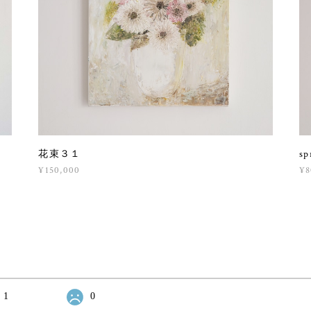
花束３１
sp
¥150,000
¥8
1
0