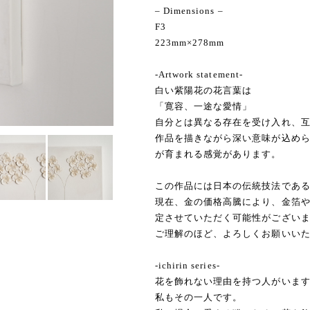
– Dimensions –
F3
223mm×278mm
-Artwork statement-
白い紫陽花の花言葉は
「寛容、一途な愛情」
自分とは異なる存在を受け入れ、
作品を描きながら深い意味が込め
が育まれる感覚があります。
この作品には日本の伝統技法であ
現在、金の価格高騰により、金箔
定させていただく可能性がござい
ご理解のほど、よろしくお願いい
-ichirin series-
花を飾れない理由を持つ人がいま
私もその一人です。